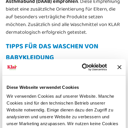
Asthmabund (DAAB) empfohlen
. Diese Empfehlung
bietet eine zusätzliche Orientierung für Eltern, die
auf besonders verträgliche Produkte setzen
möchten. Zusätzlich sind alle Waschmittel von KLAR
dermatologisch erfolgreich getestet.
TIPPS FÜR DAS WASCHEN VON
BABYKLEIDUNG
Neben dem richtigen Waschmittel kommt es auch
auf die Anwendung an:
Diese Webseite verwendet Cookies
Weniger Waschmittel verwenden
Wir verwenden Cookies auf unserer Website. Manche
Eine zu hohe Dosierung kann dazu führen, dass
Cookies sind für den technischen Betrieb unserer
Rückstände in der Kleidung verbleiben.
Website notwendig. Einige dienen dazu den Zugriff zu
analysieren und unsere Website zu verbessern und
Zusätzlichen Spülgang nutzen
unser Marketing anzupassen. Wir nutzen keine Cookies