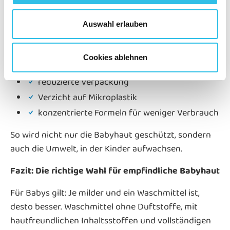
Immer mehr Eltern legen Wert auf Produkte, die
Auswahl erlauben
sowohl hautverträglich als auch umweltbewusst
sind. Moderne Waschmittelkonzepte kombinieren:
Cookies ablehnen
biologisch abbaubare Inhaltsstoffe
reduzierte Verpackung
Verzicht auf Mikroplastik
konzentrierte Formeln für weniger Verbrauch
So wird nicht nur die Babyhaut geschützt, sondern
auch die Umwelt, in der Kinder aufwachsen.
Fazit: Die richtige Wahl für empfindliche Babyhaut
Für Babys gilt: Je milder und ein Waschmittel ist,
desto besser. Waschmittel ohne Duftstoffe, mit
hautfreundlichen Inhaltsstoffen und vollständigen