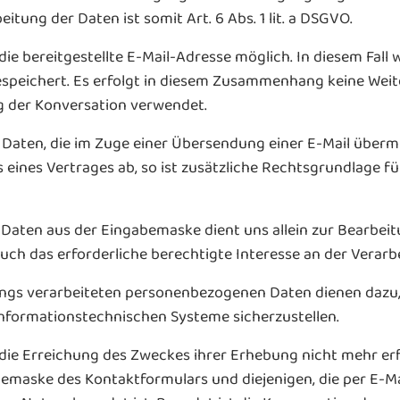
itung der Daten ist somit Art. 6 Abs. 1 lit. a DSGVO.
ie bereitgestellte E-Mail-Adresse möglich. In diesem Fall 
peichert. Es erfolgt in diesem Zusammenhang keine Weite
ng der Konversation verwendet.
aten, die im Zuge einer Übersendung einer E-Mail übermittel
eines Vertrages ab, so ist zusätzliche Rechtsgrundlage für d
aten aus der Eingabemaske dient uns allein zur Bearbeit
uch das erforderliche berechtigte Interesse an der Verarb
ngs verarbeiteten personenbezogenen Daten dienen dazu,
informationstechnischen Systeme sicherzustellen.
 die Erreichung des Zweckes ihrer Erhebung nicht mehr erfo
aske des Kontaktformulars und diejenigen, die per E-Mai
 dem Nutzer beendet ist. Beendet ist die Konversation dan