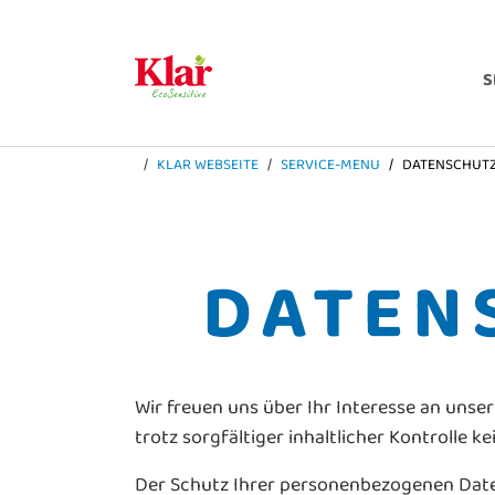
Zum Hauptinhalt springen
Skip to page footer
SIE SIND HIER:
KLAR WEBSEITE
SERVICE-MENU
DATENSCHUT
DATEN
Wir freuen uns über Ihr Interesse an un
trotz sorgfältiger inhaltlicher Kontrolle
Der Schutz Ihrer personenbezogenen Date