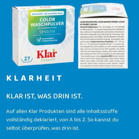
Show larger version for:
KLARHEIT
KLAR IST, WAS DRIN IST.
Auf allen Klar Produkten sind alle Inhaltsstoffe
vollständig deklariert, von A bis Z. So kannst du
selbst überprüfen, was drin ist.