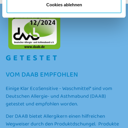
Cookies ablehnen
Show larger version
GETESTET
VOM DAAB EMPFOHLEN
Einige Klar EcoSensitive - Waschmittel* sind vom
Deutschen Allergie- und Asthmabund (DAAB)
getestet und empfohlen worden.
Der DAAB bietet Allergikern einen hilfreichen
Wegweiser durch den Produktdschungel. Produkte