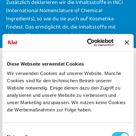
Zusätzlich deklarieren wir die Inhaltsstoffe in INCI
(International Nomenclature of Chemical
Ingredients), so wie du sie auch auf Kosmetika
findest. Das ermöglicht dir, die Inhaltstoffe mit
deinem Allergiepass zu vergleichen.
Show larger version for:
Diese Webseite verwendet Cookies
Wir verwenden Cookies auf unserer Website. Manche
Cookies sind für den technischen Betrieb unserer
Website notwendig. Einige dienen dazu den Zugriff zu
analysieren und unsere Website zu verbessern und
unser Marketing anzupassen. Wir nutzen keine Cookies
die Werbemaßnahmen zur Folge haben.
SENSIBEL
Einwilligungsauswahl