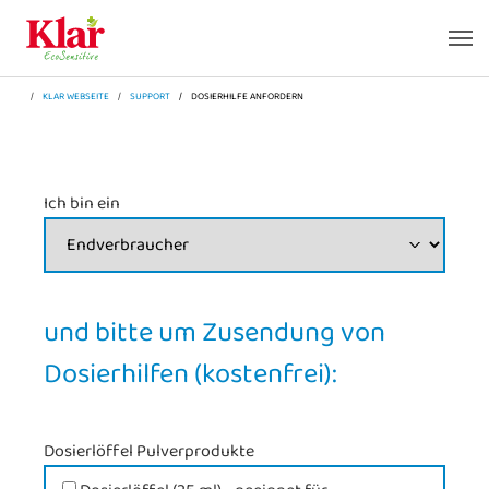
Zum Hauptinhalt springen
Skip to page footer
SIE SIND HIER:
KLAR WEBSEITE
SUPPORT
DOSIERHILFE ANFORDERN
Ich bin ein
und bitte um Zusendung von
Dosierhilfen (kostenfrei):
Dosierlöffel Pulverprodukte