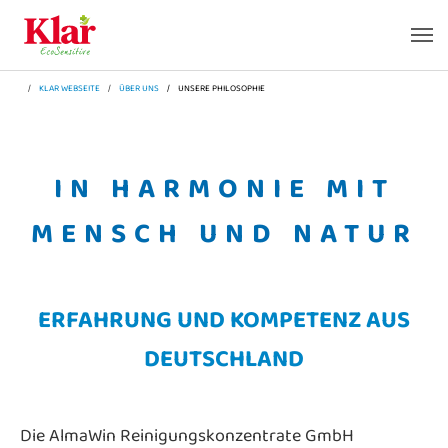
Zum Hauptinhalt springen
Skip to page footer
SIE SIND HIER:
KLAR WEBSEITE
ÜBER UNS
UNSERE PHILOSOPHIE
IN HARMONIE MIT
MENSCH UND NATUR
ERFAHRUNG UND KOMPETENZ AUS
DEUTSCHLAND
Die AlmaWin Reinigungskonzentrate GmbH