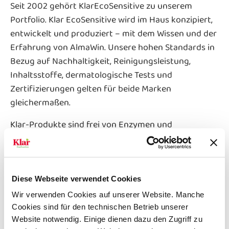
Seit 2002 gehört KlarEcoSensitive zu unserem
Portfolio. Klar EcoSensitive wird im Haus konzipiert,
entwickelt und produziert – mit dem Wissen und der
Erfahrung von AlmaWin. Unsere hohen Standards in
Bezug auf Nachhaltigkeit, Reinigungsleistung,
Inhaltsstoffe, dermatologische Tests und
Zertifizierungen gelten für beide Marken
gleichermaßen.
Klar-Produkte sind frei von Enzymen und
Duftstoffen, synthetischen Farb- und
Konservierungsstoffen, Mikroplastik, Silikonen und
Parabenen und werden ohne Gentechnik hergestellt.
Diese Webseite verwendet Cookies
Mit Klar EcoSensitive bieten wir insbesondere
Wir verwenden Cookies auf unserer Website. Manche
Menschen mit empfindlicher Haut und Allergikern
Cookies sind für den technischen Betrieb unserer
eine sichere Alternative zu herkömmlichen Wasch-
Website notwendig. Einige dienen dazu den Zugriff zu