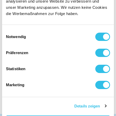
und Reinigungsmitteln. Das reduziert Haut- und
analysieren und unsere Website zu verbessern und
Atemwegsbelastungen durch Putz-, Wasch- und
unser Marketing anzupassen. Wir nutzen keine Cookies
Spülmittel und macht die tägliche Anwendung
die Werbemaßnahmen zur Folge haben.
angenehmer.
Einwilligungsauswahl
Notwendig
Präferenzen
Statistiken
AlmaWin Stammhaus in Winterbach
Marketing
Details zeigen